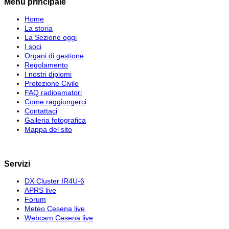
Menu principale
Home
La storia
La Sezione oggi
I soci
Organi di gestione
Regolamento
I nostri diplomi
Protezione Civile
FAQ radioamatori
Come raggiungerci
Contattaci
Galleria fotografica
Mappa del sito
Servizi
DX Cluster IR4U-6
APRS live
Forum
Meteo Cesena live
Webcam Cesena live