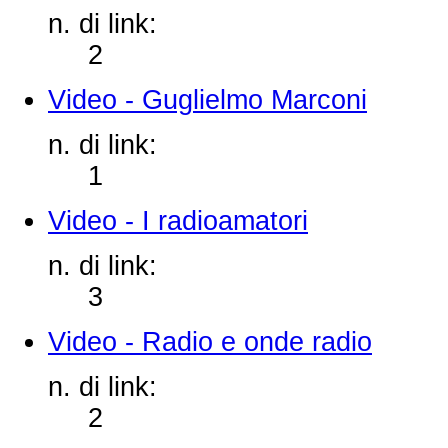
n. di link:
2
Video - Guglielmo Marconi
n. di link:
1
Video - I radioamatori
n. di link:
3
Video - Radio e onde radio
n. di link:
2