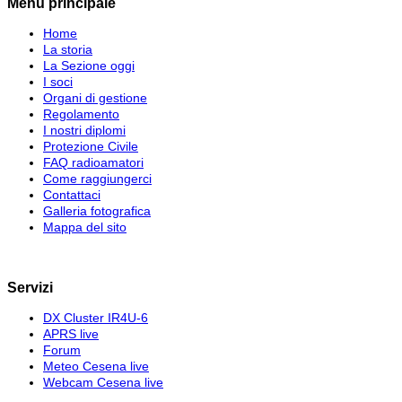
Menu principale
Home
La storia
La Sezione oggi
I soci
Organi di gestione
Regolamento
I nostri diplomi
Protezione Civile
FAQ radioamatori
Come raggiungerci
Contattaci
Galleria fotografica
Mappa del sito
Servizi
DX Cluster IR4U-6
APRS live
Forum
Meteo Cesena live
Webcam Cesena live